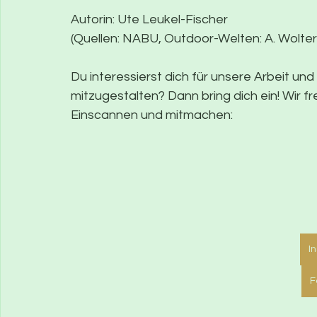
Autorin: Ute Leukel-Fischer
(Quellen: NABU, Outdoor-Welten: A. Wolter
Du interessierst dich für unsere Arbeit un
mitzugestalten? Dann bring dich ein! Wir fr
Einscannen und mitmachen:
I
F