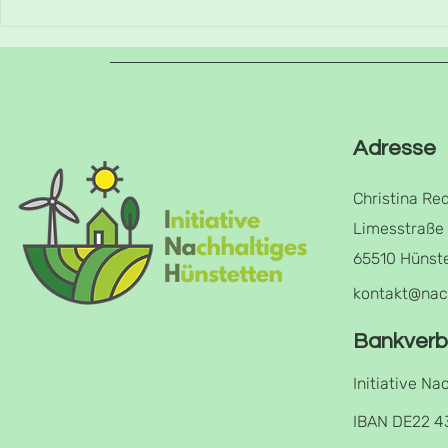
Mähfrei d
Schwalben in
Wallrabenstein
Adresse
Christina Re
Limesstraße
65510 Hünst
kontakt@nac
Bankverb
Initiative Na
IBAN DE22 4