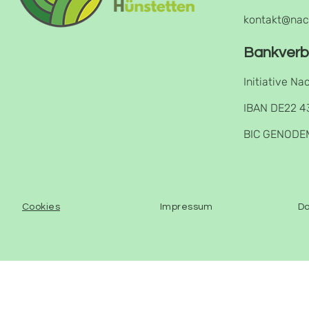
kontakt@nac
Bankverb
Initiative Na
IBAN DE22 4
BIC GENODE
Cookies
Impressum
Da