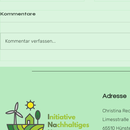
Kommentare
Kommentar verfassen...
Mähfrei d
Schwalben in
Wallrabenstein
Adresse
Christina Re
Limesstraße
65510 Hünst