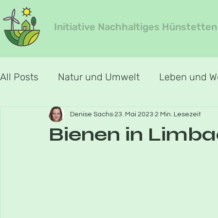
Initiative Nachhaltiges Hünstetten
All Posts
Natur und Umwelt
Leben und 
Jahreszeiten-Special
Jahreszeit Frühlin
Denise Sachs
23. Mai 2023
2 Min. Lesezeit
Bienen in Limb