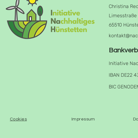
Christina Re
Limesstraße
65510 Hünst
kontakt@nac
Bankverb
Initiative Na
IBAN DE22 4
BIC GENODE
Cookies
Impressum
Da