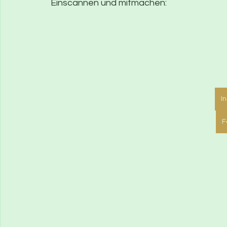
Einscannen und mitmachen:
I
F