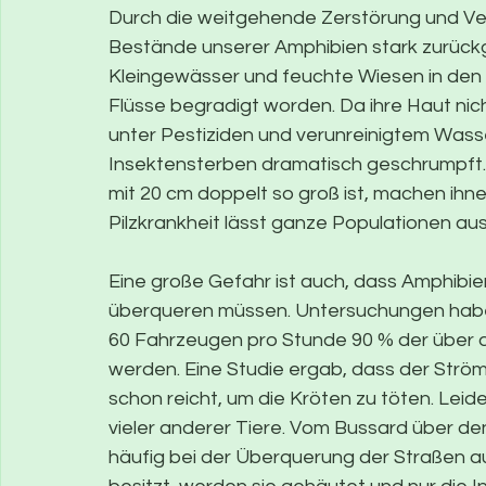
Durch die weitgehende Zerstörung und Ver
Bestände unserer Amphibien stark zurückge
Kleingewässer und feuchte Wiesen in den 
Flüsse begradigt worden. Da ihre Haut nich
unter Pestiziden und verunreinigtem Wasse
Insektensterben dramatisch geschrumpft.
mit 20 cm doppelt so groß ist, machen ihn
Pilzkrankheit lässt ganze Populationen au
Eine große Gefahr ist auch, dass Amphibie
überqueren müssen. Untersuchungen haben
60 Fahrzeugen pro Stunde 90 % der über 
werden. Eine Studie ergab, dass der Strö
schon reicht, um die Kröten zu töten.
Leide
vieler anderer Tiere. Vom Bussard über de
häufig bei der Überquerung der Straßen au