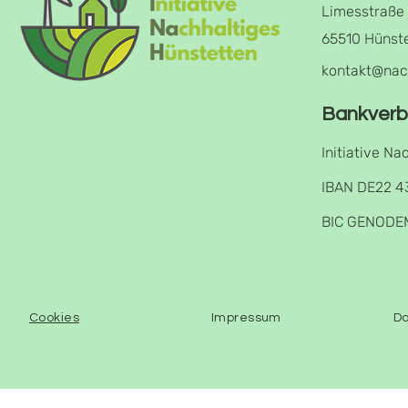
Limesstraße
65510 Hünst
kontakt@nac
Bankverb
Initiative Na
IBAN DE22 4
BIC GENODE
Cookies
Impressum
Da