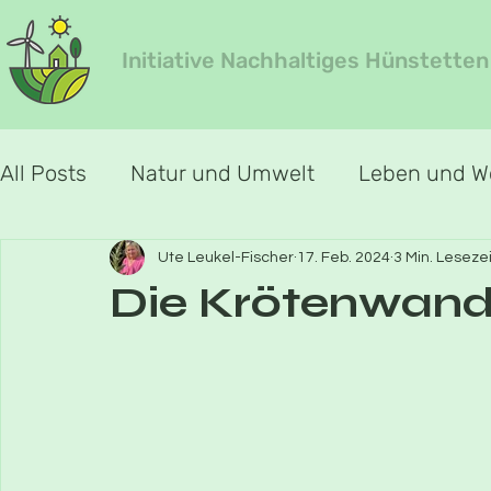
Initiative Nachhaltiges Hünstetten
All Posts
Natur und Umwelt
Leben und 
Jahreszeiten-Special
Jahreszeit Frühlin
Ute Leukel-Fischer
17. Feb. 2024
3 Min. Lesezei
Die Krötenwan