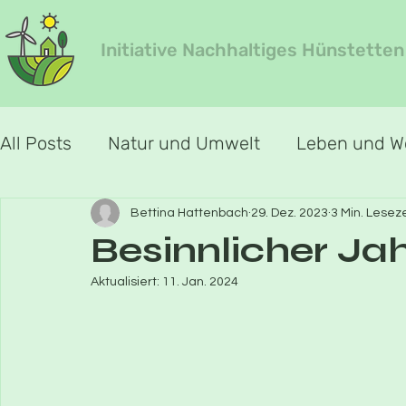
Initiative Nachhaltiges Hünstetten
All Posts
Natur und Umwelt
Leben und 
Jahreszeiten-Special
Jahreszeit Frühlin
Bettina Hattenbach
29. Dez. 2023
3 Min. Leseze
Besinnlicher Ja
Aktualisiert:
11. Jan. 2024