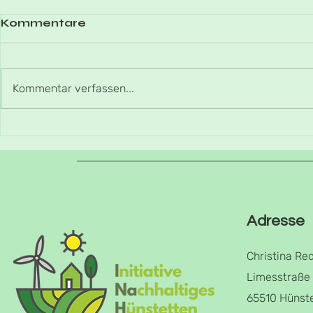
Kommentare
Kommentar verfassen...
Winterspaziergang
Einmal Af
zurück
Adresse
Christina Re
Limesstraße
65510 Hünst