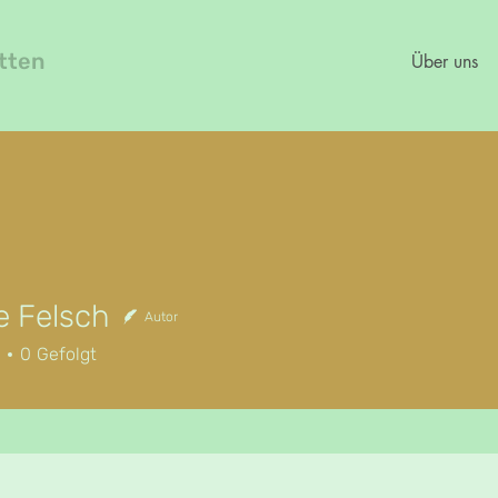
etten
Über uns
e Felsch
Autor
elsch
0
Gefolgt