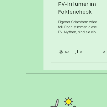
PV-Irrtümer im
Faktencheck
Eigener Solarstrom wäre
toll! Doch stimmen diese
PV-Mythen, sind sie ein
Grund zur Sorge?
50
0
2